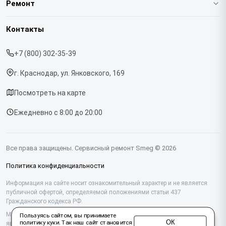
Ремонт
Гарантия
Кофемашин
Контакты
Прайс-лист
Духовых шкафов
+7 (800) 302-35-39
Срочный ремонт
Варочных панелей
г. Краснодар, ул. Янковского, 169
Доставка и способы оплаты
Холодильников
Посмотреть на карте
Диагностика
Микроволновых печей
Ежедневно с 8:00 до 20:00
Контакты
Стиральных машин
Посудомоечных машин
Все права защищены. Сервисный ремонт Smeg © 2026
Винных шкафов
Политика конфиденциальности
Вакууматоров
Информация на сайте носит ознакомительный характер и не является
публичной офертой, определяемой положениями статьи 437
Гражданского кодекса РФ.
Вытяжек
Мы специализируемся на обслуживании и ремонте техники Smeg, но не
Пользуясь сайтом, вы принимаете
Миксеров
ОК
политику куки
. Так наш сайт становится
являемся их официальным представителем. Предоставляем