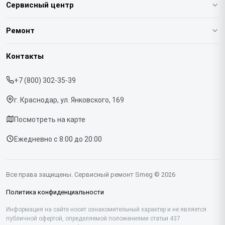
Сервисный центр
О нашем сервисе
Ремонт
Гарантия
Кофемашин
Контакты
Прайс-лист
Духовых шкафов
+7 (800) 302-35-39
Срочный ремонт
Варочных панелей
г. Краснодар, ул. Янковского, 169
Доставка и способы оплаты
Холодильников
Посмотреть на карте
Диагностика
Микроволновых печей
Ежедневно с 8:00 до 20:00
Контакты
Стиральных машин
Посудомоечных машин
Все права защищены. Сервисный ремонт Smeg © 2026
Винных шкафов
Политика конфиденциальности
Вакууматоров
Информация на сайте носит ознакомительный характер и не является
публичной офертой, определяемой положениями статьи 437