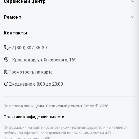
Сервисный центр
О нашем сервисе
Ремонт
Гарантия
Кофемашин
Контакты
Прайс-лист
Духовых шкафов
+7 (800) 302-35-39
Срочный ремонт
Варочных панелей
г. Краснодар, ул. Янковского, 169
Доставка и способы оплаты
Холодильников
Посмотреть на карте
Диагностика
Микроволновых печей
Ежедневно с 8:00 до 20:00
Контакты
Стиральных машин
Посудомоечных машин
Все права защищены. Сервисный ремонт Smeg © 2026
Винных шкафов
Политика конфиденциальности
Вакууматоров
Информация на сайте носит ознакомительный характер и не является
публичной офертой, определяемой положениями статьи 437
Гражданского кодекса РФ.