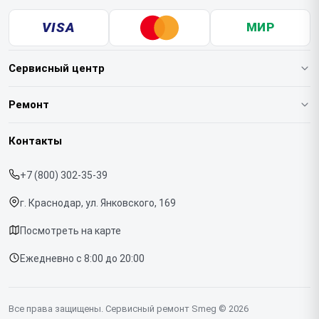
VISA
МИР
Сервисный центр
О нашем сервисе
Ремонт
Гарантия
Кофемашин
Контакты
Прайс-лист
Духовых шкафов
+7 (800) 302-35-39
Срочный ремонт
Варочных панелей
г. Краснодар, ул. Янковского, 169
Доставка и способы оплаты
Холодильников
Посмотреть на карте
Диагностика
Микроволновых печей
Ежедневно с 8:00 до 20:00
Контакты
Стиральных машин
Посудомоечных машин
Все права защищены. Сервисный ремонт Smeg © 2026