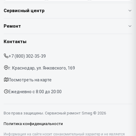
Сервисный центр
О нашем сервисе
Ремонт
Гарантия
Кофемашин
Контакты
Прайс-лист
Духовых шкафов
+7 (800) 302-35-39
Срочный ремонт
Варочных панелей
г. Краснодар, ул. Янковского, 169
Доставка и способы оплаты
Холодильников
Посмотреть на карте
Диагностика
Микроволновых печей
Ежедневно с 8:00 до 20:00
Контакты
Стиральных машин
Посудомоечных машин
Все права защищены. Сервисный ремонт Smeg © 2026
Винных шкафов
Политика конфиденциальности
Вакууматоров
Информация на сайте носит ознакомительный характер и не является